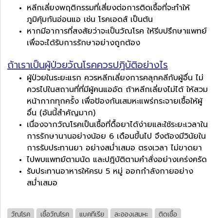
หลีกเลี่ยงพฤติกรรมที่เสี่ยงต่อการติดเชื้อที่จะทำให้
ภูมิคุ้มกันอ่อนแอ เช่น โรคเอดส์ เป็นต้น
หากมีอาการที่สงสัยว่าจะเป็นวัณโรค ให้รีบปรึกษาแพทย์
เพื่อจะได้รับการรักษาอย่างถูกต้อง
ถ้าเราเป็นผู้ป่วยวัณโรคควรปฎิบัติอย่างไร
ผู้ป่วยในระยะแรก ควรหลีกเลี่ยงการคลุกคลีกับผู้อื่น ไม่
ควรไปในสถานที่ที่มีผู้คนแออัด ถ้าหลีกเลี่ยงไม่ได้ ให้สวม
หน้ากากทุกครั้ง เพื่อป้องกันเสมหะแพร่กระจายเชื้อให้ผู้
อื่น (อันนี้สำคัญมาก)
เนื่องจากวัณโรคเป็นเชื้อที่ดื้อยาได้ง่ายและใช้ระยะเวลาใน
การรักษานานอย่างน้อย 6 เดือนขึ้นไป จึงต้องมีวินัยใน
การรับประทานยา อย่างสม่ำเสมอ ตรงเวลา ไม่ขาดยา
ไปพบแพทย์ตามนัด และปฎิบัติตามคำสั่งอย่างเคร่งครัด
รับประทานอาหารให้ครบ 5 หมู่ ออกกำลังกายอย่าง
สม่ำเสมอ
วัณโรค
เชื้อวัณโรค
แบคทีเรีย
ละอองเสมหะ
ติดเชื้อ