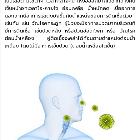
เป็นเลือด มีไข้ต่ำๆ เวลากลางคืน เหงื่อออกมากเวลากลางคืน
เจ็บหน้าอกเวลาไอ-หายใจ อ่อนเพลีย น้ำหนักลด เบื่ออาการ
นอกจากนี้อาการแสดงยังขึ้นกับตำแหน่งของการติดเชื้อด้วย
เช่นกัน เช่น วัณโรคกระดูก ผู้ป่วยจะมีอาการปวดมากบริเวณที่
มีการติดเชื้อ เช่นปวดหลัง หรือปวดข้อสะโพก หรือ วัณโรค
ต่อมน้ำเหลือง ผู้ติดเชื้อจะคลำได้ก้อนตามตำแหน่งต่อมน้ำ
เหลือง โดยไม่มีอาการเจ็บปวด (ต่อมน้ำเหลืองโตขึ้น)