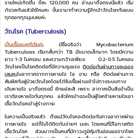
รายใหม่เกิดขึ้น ปีละ 120,000 คน อ่านมาถึงตรงนี้แล้ว เริ่ม
กังวลกันแล้วใช่ไหมคะ งั้นเรามาทำความรู้จักเจ้าวัณโรคกันแบบ
ทุกซอกทุกมุมเลยค่ะ
วัณโรค (Tuberculosis)
เป็นเชื้อแบคทีเรียค่ะ
มีชื่อจริงว่า Mycobacterium
Tuberculosis เรียกสั้นๆว่า TB มีขนาดเล็กมาก โดยมีความ
ยาว 1-3 ไมครอน และความกว้างเพียง 0.2-0.5 ไมครอน
วัณโรคเป็นโรคติดต่อที่มีความรุนแรง
ติดต่อกันผ่านทางละออง
เสมหะ
ในอากาศจากการหายใจ ไอ จาม หรือ ติดต่อผ่านการ
สัมผัสกับผู้ป่วยวัณโรคโดยได้รับเชื้อผ่านเข้าไปทางระบบทาง
เดินหายใจ มาถึงตรงนี้ ชักแย่ละสิ เพราะ อากาศเป็นสิ่งจำเป็น
เราต้องหายใจกันทุกคน แล้วใครบ้างจะเป็นผู้โชคร้ายหายใจเอา
เชื้อวัณโรคเข้าสู่ร่างกาย
ในความเป็นจริงแล้ว ถึงแม้วัณโรคจะติดต่อกันทางอากาศผ่าน
การหายใจ แต่ก็ไม่ได้ติดกันง่ายๆ นะคะ โดยคนที่มีโอกาสติด
เชื้อวัณโรค ส่วนมากเป็นคนที่มีภาวะภูมิคุ้มกันอ่อนแอจากโรค