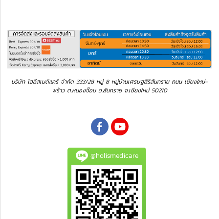
บริษัท โฮลีสเมดิแคร์ จำกัด 333/28 หมู่ 8 หมู่บ้านเศรษฐสิริสันทราย ถนน เชียงใหม่-
พร้าว ต.หนองจ๊อม อ.สันทราย จ.เชียงใหม่ 50210
@holismedicare