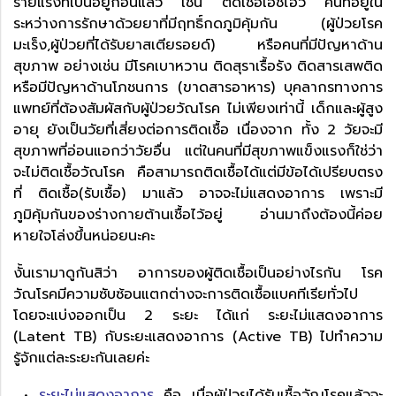
ร้ายแรงที่เป็นอยู่ก่อนแล้ว เช่น ติดเชื้อเอชไอวี คนที่อยู่ใน
ระหว่างการรักษาด้วยยาที่มีฤทธิ์กดภูมิคุ้มกัน (ผู้ป่วยโรค
มะเร็ง,ผู้ป่วยที่ได้รับยาสเตียรอยด์) หรือคนที่มีปัญหาด้าน
สุขภาพ อย่างเช่น มีโรคเบาหวาน ติดสุราเรื้อรัง ติดสารเสพติด
หรือมีปัญหาด้านโภชนการ (ขาดสารอาหาร) บุคลากรทางการ
แพทย์ที่ต้องสัมผัสกับผู้ป่วยวัณโรค ไม่เพียงเท่านี้ เด็กและผู้สูง
อายุ ยังเป็นวัยที่เสี่ยงต่อการติดเชื้อ เนื่องจาก ทั้ง 2 วัยจะมี
สุขภาพที่อ่อนแอกว่าวัยอื่น แต่ในคนที่มีสุขภาพแข็งแรงก็ใช่ว่า
จะไม่ติดเชื้อวัณโรค คือสามารถติดเชื้อได้แต่มีข้อได้เปรียบตรง
ที่ ติดเชื้อ(รับเชื้อ) มาแล้ว อาจจะไม่แสดงอาการ เพราะมี
ภูมิคุ้มกันของร่างกายต้านเชื้อไว้อยู่ อ่านมาถึงต้องนี้ค่อย
หายใจโล่งขึ้นหน่อยนะคะ
งั้นเรามาดูกันสิว่า อาการของผู้ติดเชื้อเป็นอย่างไรกัน โรค
วัณโรคมีความซับซ้อนแตกต่างจะการติดเชื้อแบคทีเรียทั่วไป
โดยจะแบ่งออกเป็น 2 ระยะ ได้แก่ ระยะไม่แสดงอาการ
(Latent TB) กับระยะแสดงอาการ (Active TB) ไปทำความ
รู้จักแต่ละระยะกันเลยค่ะ
•
ระยะไม่แสดงอาการ
คือ เมื่อผู้ป่วยได้รับเชื้อวัณโรคแล้วจะ