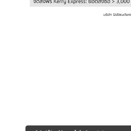
บริษัท โฮลีสเมดิแค