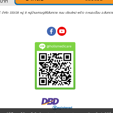
ร์ จำกัด 333/28 หมู่ 8 หมู่บ้านเศรษฐสิริสันทราย ถนน เชียงใหม่-พร้าว ต.หนองจ๊อม อ.สันทรา
@holismedicare