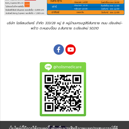
บริษัท โฮลีสเมดิแคร์ จำกัด 333/28 หมู่ 8 หมู่บ้านเศรษฐสิริสันทราย ถนน เชียงใหม่-
พร้าว ต.หนองจ๊อม อ.สันทราย จ.เชียงใหม่ 50210
@holismedicare
เว็บไซต์นี้มีการใช้งานคุกกี้ เพื่อเพิ่มประสิทธิภาพและประสบการณ์ที่ดี